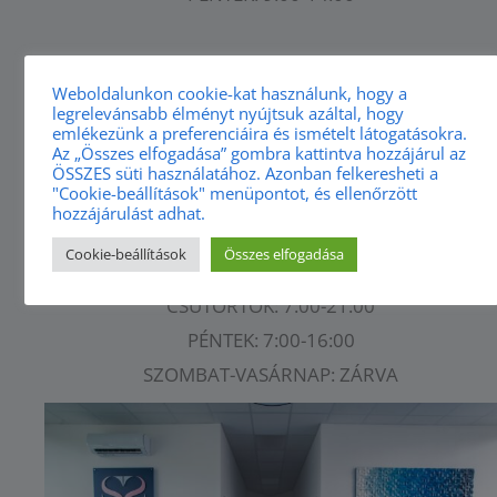
PARKOLÁS
Weboldalunkon cookie-kat használunk, hogy a
legrelevánsabb élményt nyújtsuk azáltal, hogy
PARKOLÁSI INFORMÁCIÓKÉRT
KATTINTSON IDE
.
emlékezünk a preferenciáira és ismételt látogatásokra.
Az „Összes elfogadása” gombra kattintva hozzájárul az
ÖSSZES süti használatához. Azonban felkeresheti a
"Cookie-beállítások" menüpontot, és ellenőrzött
NYITVATARTÁS
hozzájárulást adhat.
HÉTFŐ-KEDD: 7:00 - 20:00
Cookie-beállítások
Összes elfogadása
SZERDA: 7:00 - 19:00
CSÜTÖRTÖK: 7:00-21:00
PÉNTEK: 7:00-16:00
SZOMBAT-VASÁRNAP: ZÁRVA