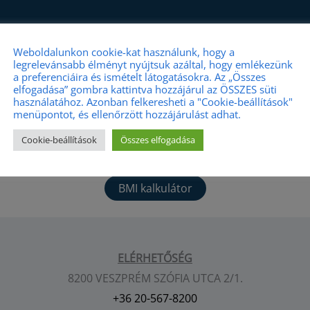
Weboldalunkon cookie-kat használunk, hogy a
legrelevánsabb élményt nyújtsuk azáltal, hogy emlékezünk
a preferenciáira és ismételt látogatásokra. Az „Összes
elfogadása” gombra kattintva hozzájárul az ÖSSZES süti
használatához. Azonban felkeresheti a "Cookie-beállítások"
menüpontot, és ellenőrzött hozzájárulást adhat.
Cookie-beállítások
Összes elfogadása
BMI kalkulátor
ELÉRHETŐSÉG
8200 VESZPRÉM SZÓFIA UTCA 2/1.
+36 20-567-8200