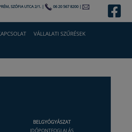
PRÉM, SZÓFIA UTCA 2/1.
|
06 20 567 8200
|
KAPCSOLAT
VÁLLALATI SZŰRÉSEK
BELGYÓGYÁSZAT
IDŐPONTFOGLALÁS