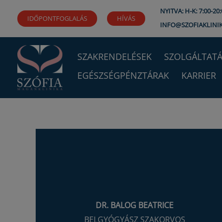
Ugrás
NYITVA: H-K: 7:00-20:0
IDŐPONTFOGLALÁS
HÍVÁS
a
INFO@SZOFIAKLINI
tartalomra
SZAKRENDELÉSEK
SZOLGÁLTATÁ
EGÉSZSÉGPÉNZTÁRAK
KARRIER
DR. BALOG BEATRICE
BELGYÓGYÁSZ SZAKORVOS