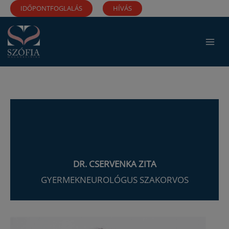
Ugrás
IDŐPONTFOGLALÁS
HÍVÁS
a
tartalomra
DR. CSERVENKA ZITA
GYERMEKNEUROLÓGUS SZAKORVOS