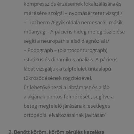
kompressziós érzéseinek lokalizálására és
mérésére szolgál – nyomásérzetet vizsgál/
– TipTherm /Egyik oldala nemesacél, másik
műanyag – A páciens hideg meleg észlelése
segíti a neuropathia első diagnózisát/
– Podograph – (plantoconturograph)
/statikus és dinamikus analízis. A páciens
lábát vizsgáljuk a talpfelület tintaalapú
tükröződésének rögzítésével.
Ez lehetővé teszi a lábtámasz és a láb
alakjának pontos felmérését , segítve a
beteg megfelelő járásának, esetleges
ortopédiai elváltozásainak javítását/
2.
Benőtt köröm, köröm sérülés kezelése