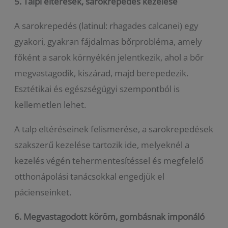
5.
Talpi eltérések, sarokrepedés k
ezelése
A sarokrepedés (latinul: rhagades calcanei) egy
gyakori, gyakran fájdalmas bőrprobléma, amely
főként a sarok környékén jelentkezik, ahol a bőr
megvastagodik, kiszárad, majd berepedezik.
Esztétikai és egészségügyi szempontból is
kellemetlen lehet.
A talp eltéréseinek felismerése, a sarokrepedések
szakszerű kezelése tartozik ide, melyeknél a
kezelés végén tehermentesítéssel és megfelelő
otthonápolási tanácsokkal engedjük el
pácienseinket.
6.
Megvastagodott köröm, gombásnak imponáló