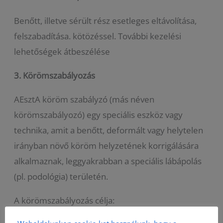
Benőtt, illetve sérült rész esetleges eltávolítása,
felszabadítása. kötözéssel. További kezelési
lehetőségek átbeszélése
3.
Körömszabályozás
AEsztA köröm szabályzó (más néven
körömszabályozó) egy speciális eszköz vagy
technika, amit a benőtt, deformált vagy helytelen
irányban növő köröm helyzetének korrigálására
alkalmaznak, leggyakrabban a speciális lábápolás
(pl. podológia) területén.
A körömszabályozás célja: