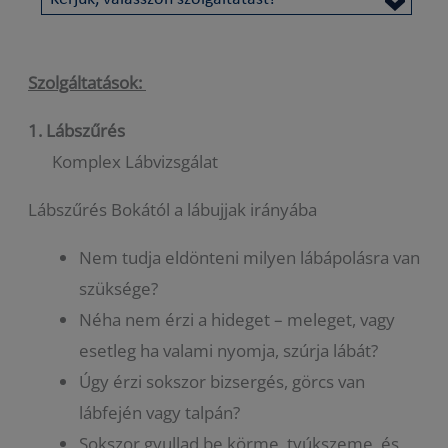
Szolgáltatások:
1.
Lábszűrés
Komplex Lábvizsgálat
Lábszűrés Bokától a lábujjak irányába
Nem tudja eldönteni milyen lábápolásra van
szüksége?
Néha nem érzi a hideget – meleget, vagy
esetleg ha valami nyomja, szúrja lábát?
Úgy érzi sokszor bizsergés, görcs van
lábfején vagy talpán?
Sokszor gyullad be körme, tyúkszeme, és