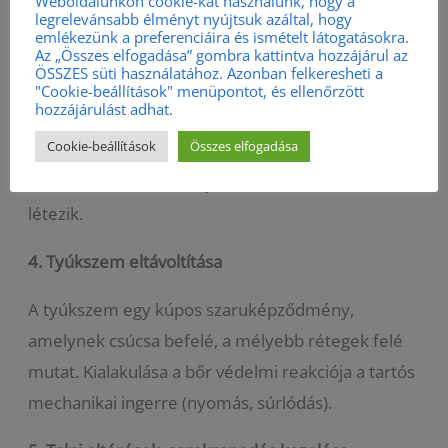
Megelőzni vagy megszüntetni a benövést
Weboldalunkon cookie-kat használunk, hogy a
legrelevánsabb élményt nyújtsuk azáltal, hogy
Csökkenteni a fájdalmat és gyulladást
emlékezünk a preferenciáira és ismételt látogatásokra.
Az „Összes elfogadása” gombra kattintva hozzájárul az
Visszaállítani a köröm normál növekedési
ÖSSZES süti használatához. Azonban felkeresheti a
"Cookie-beállítások" menüpontot, és ellenőrzött
irányát
hozzájárulást adhat.
Esztétikai és funkcionális helyreállítás
Cookie-beállítások
Összes elfogadása
Többféle köröm szabályozásra alkalmas technika
létezik.
4.
Tyúkszem eltávoltítása
A tyúkszem egy kúpos szaruképződmény,
amelynek csúcsa befelé, a mélyebb rétegek felé
mutat. Kialakulása a bőr védelmi reakciója a tartós
mechanikai ingerre (nyomás, súrlódás).