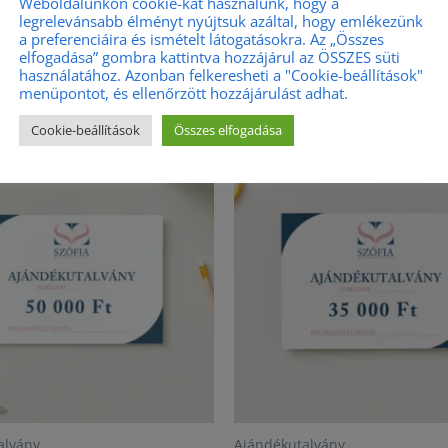
Weboldalunkon cookie-kat használunk, hogy a
legrelevánsabb élményt nyújtsuk azáltal, hogy emlékezünk
a preferenciáira és ismételt látogatásokra. Az „Összes
elfogadása” gombra kattintva hozzájárul az ÖSSZES süti
használatához. Azonban felkeresheti a "Cookie-beállítások"
menüpontot, és ellenőrzött hozzájárulást adhat.
Cookie-beállítások
Összes elfogadása
alvány
Ajándékutalvány