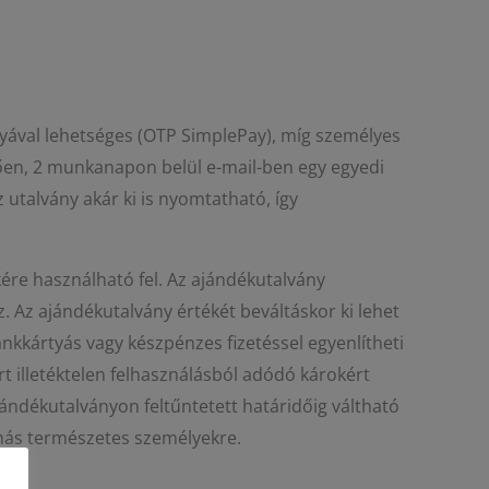
tyával lehetséges (OTP SimplePay), míg személyes
tően, 2 munkanapon belül e-mail-ben egy egyedi
 utalvány akár ki is nyomtatható, így
ére használható fel. Az ajándékutalvány
 Az ajándékutalvány értékét beváltáskor ki lehet
nkkártyás vagy készpénzes fizetéssel egyenlítheti
t illetéktelen felhasználásból adódó károkért
jándékutalványon feltűntetett határidőig váltható
 más természetes személyekre.