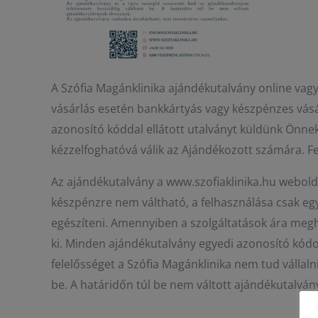
A Szófia Magánklinika ajándékutalvány online vag
vásárlás esetén bankkártyás vagy készpénzes vásá
azonosító kóddal ellátott utalványt küldünk Önnek
kézzelfoghatóvá válik az Ajándékozott számára. Fe
Az ajándékutalvány a www.szofiaklinika.hu webold
készpénzre nem váltható, a felhasználása csak egy
egészíteni. Amennyiben a szolgáltatások ára megha
ki. Minden ajándékutalvány egyedi azonosító kódot
felelősséget a Szófia Magánklinika nem tud vállaln
be. A határidőn túl be nem váltott ajándékutalv