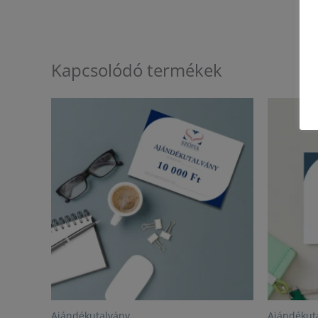
Kapcsolódó termékek
Ajándékutalvány
Ajándékut