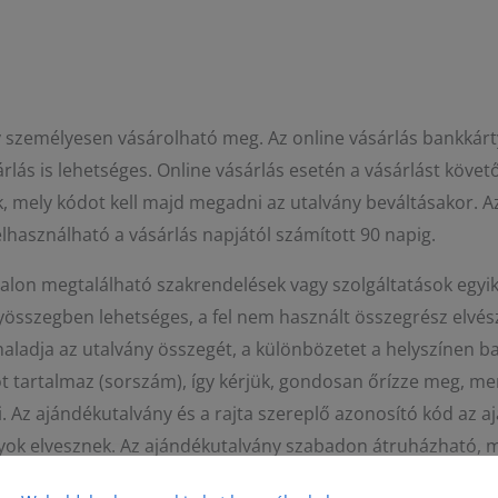
y személyesen vásárolható meg. Az online vásárlás bankkár
rlás is lehetséges. Online vásárlás esetén a vásárlást köve
, mely kódot kell majd megadni az utalvány beváltásakor. Az
lhasználható a vásárlás napjától számított 90 napig.
alon megtalálható szakrendelések vagy szolgáltatások egyik
összegben lehetséges, a fel nem használt összegrész elvész.
ladja az utalvány összegét, a különbözetet a helyszínen ba
 tartalmaz (sorszám), így kérjük, gondosan őrízze meg, mer
i. Az ajándékutalvány és a rajta szereplő azonosító kód az a
ányok elvesznek. Az ajándékutalvány szabadon átruházható,