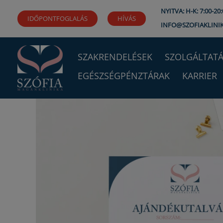
Ugrás
NYITVA: H-K: 7:00-20:0
IDŐPONTFOGLALÁS
HÍVÁS
a
INFO@SZOFIAKLINI
tartalomra
SZAKRENDELÉSEK
SZOLGÁLTATÁ
EGÉSZSÉGPÉNZTÁRAK
KARRIER