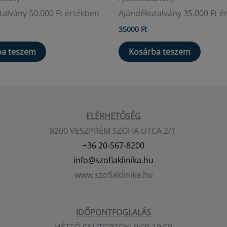
alvány 50.000 Ft értékben
Ajándékutalvány 35.000 Ft é
35000
Ft
ba teszem
Kosárba teszem
ELÉRHETŐSÉG
8200 VESZPRÉM SZÓFIA UTCA 2/1.
+36 20-567-8200
info@szofiaklinika.hu
www.szofiaklinika.hu
IDŐPONTFOGLALÁS
HÉTFŐ-CSÜTÖRTÖK: 9:00-19:00