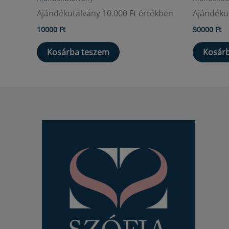
Ajándékutalvány 10.000 Ft értékben
Ajándékut
10000
Ft
50000
Ft
Kosárba teszem
Kosár