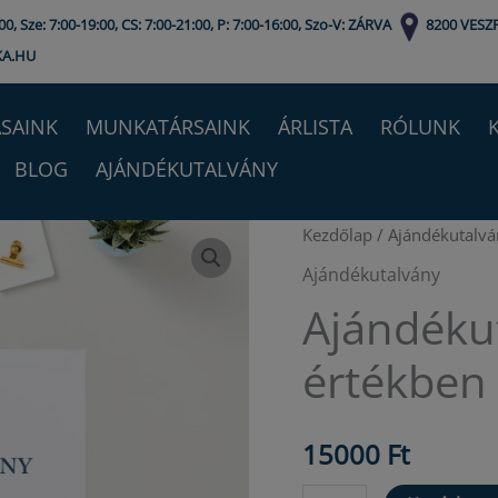
0, Sze: 7:00-19:00, CS: 7:00-21:00, P: 7:00-16:00, Szo-V: ZÁRVA
8200 VESZ
KA.HU
SAINK
MUNKATÁRSAINK
ÁRLISTA
RÓLUNK
BLOG
AJÁNDÉKUTALVÁNY
Kezdőlap
/
Ajándékutalvá
Ajándékutalvány
Ajándékut
értékben
15000
Ft