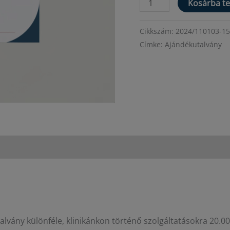
Ajándékutalvány
Kosárba t
15.000
Ft
Cikkszám:
2024/110103-15
értékben
Címke:
Ajándékutalvány
mennyiség
lvány különféle, klinikánkon történő szolgáltatásokra 20.00