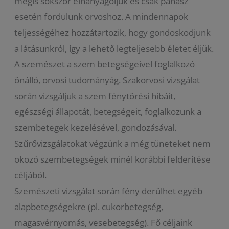
mégis sokszor elhanyagoljuk és csak panasz
esetén fordulunk orvoshoz. A mindennapok
teljességéhez hozzátartozik, hogy gondoskodjunk
a látásunkról, így a lehető legteljesebb életet éljük.
A szemészet a szem betegségeivel foglalkozó
önálló, orvosi tudományág. Szakorvosi vizsgálat
során vizsgáljuk a szem fénytörési hibáit,
egészségi állapotát, betegségeit, foglalkozunk a
szembetegek kezelésével, gondozásával.
Szűrővizsgálatokat végzünk a még tüneteket nem
okozó szembetegségek minél korábbi felderítése
céljából.
Szemészeti vizsgálat során fény derülhet egyéb
alapbetegségekre (pl. cukorbetegség,
magasvérnyomás, vesebetegség). Fő céljaink